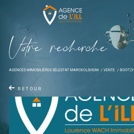
V
o
r
e
r
e
c
e
c
e
AGENCES IMMOBILIÈRES SÉLESTAT MARCKOLSHEIM
VENTE
BOOTZ
RETOUR