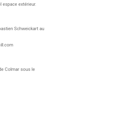
el espace extérieur.
bastien Schweickart au
ill.com
de Colmar sous le