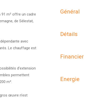
Général
n 91 m² offre un cadre
lemagne, de Sélestat,
Détails
indépendante avec
parés. Le chauffage est
Financier
ssibilités d’extension
mbles permettent
Energie
 200 m².
 gros œuvre n’est