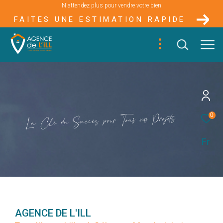
N'attendez plus pour vendre votre bien
FAITES UNE ESTIMATION RAPIDE
s
e
t
j
o
r
P
o
s
v
u
s
0
o
T
u
r
o
p
s
è
c
c
u
S
u
d
é
l
C
a
L
Fr
AGENCE DE L'ILL