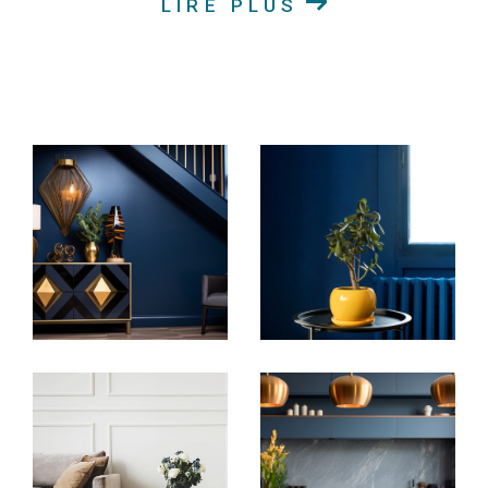
LIRE PLUS
Achat immobilier en Alsace
Découvrez nos annonces immobilières en ligne pour
trouver la maison chaleureuse, l'appartement
moderne, le terrain idéal pour construire votre rêve
ou le duplex spacieux qui correspond à vos critères.
Notre vaste sélection de biens immobiliers à vendre
couvre une variété de goûts et de budgets. Nous
nous engageons à vous offrir un service
personnalisé pour vous accompagner à chaque
étape de votre projet d'achat immobilier.
Location de biens immobiliers en Alsace
Si la location est votre préférence, explorez nos
biens immobiliers disponibles à la location en Alsace.
Que vous recherchiez un appartement spacieux ou