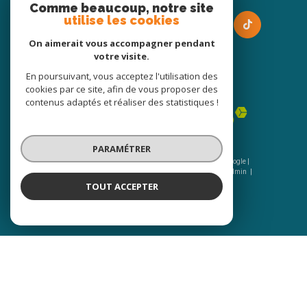
Comme beaucoup, notre site
utilise les cookies
On aimerait vous accompagner pendant
votre visite.
En poursuivant, vous acceptez l'utilisation des
Adhérents
cookies par ce site, afin de vous proposer des
contenus adaptés et réaliser des statistiques !
PARAMÉTRER
© 2026 | Tous droits réservés | Traduction powered by Google |
Nos honoraires
Plan du site
Mentions légales
Admin
Nos liens
Politique RGPD
Cookies
TOUT ACCEPTER