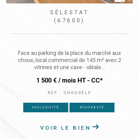
SÉLESTAT
(67600)
Sélestat Centre-Ville, très beau magasin d'angle
en emplacement n°1 - Surface commercial de
66 m² + réserves de 60...
1 500 € / mois
HT - CC*
REF : LECATALPA
NOUVEAUTÉ
VOIR LE BIEN