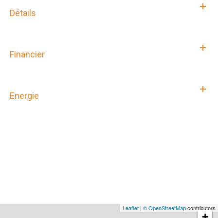
Détails
Financier
Energie
Leaflet
|
© OpenStreetMap
contributors
+