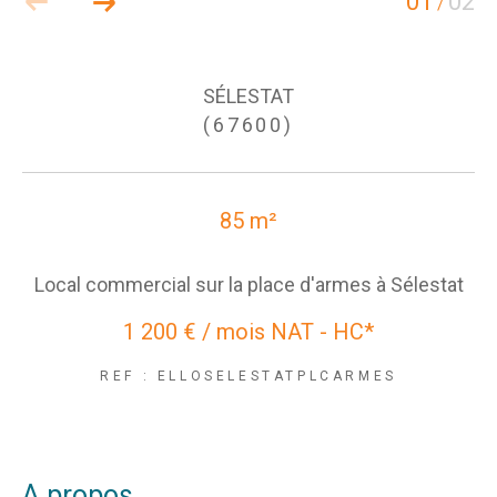
01
02
/
SÉLESTAT
(67600)
85 m²
Local commercial sur la place d'armes à Sélestat
1 200 € / mois
NAT - HC*
REF : ELLOSELESTATPLCARMES
a propos