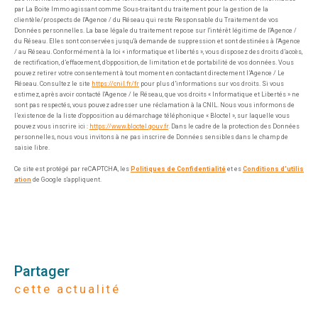
par La Boite Immo agissant comme Sous-traitant du traitement pour la gestion de la
clientèle/prospects de l'Agence / du Réseau qui reste Responsable du Traitement de vos
Données personnelles. La base légale du traitement repose sur l'intérêt légitime de l'Agence /
du Réseau. Elles sont conservées jusqu'à demande de suppression et sont destinées à l'Agence
/ au Réseau. Conformément à la loi « informatique et libertés », vous disposez des droits d’accès,
de rectification, d’effacement, d’opposition, de limitation et de portabilité de vos données. Vous
pouvez retirer votre consentement à tout moment en contactant directement l’Agence / Le
Réseau. Consultez le site
https://cnil.fr/fr
pour plus d’informations sur vos droits. Si vous
estimez, après avoir contacté l'Agence / le Réseau, que vos droits « Informatique et Libertés » ne
sont pas respectés, vous pouvez adresser une réclamation à la CNIL. Nous vous informons de
l’existence de la liste d'opposition au démarchage téléphonique « Bloctel », sur laquelle vous
pouvez vous inscrire ici :
https://www.bloctel.gouv.fr
. Dans le cadre de la protection des Données
personnelles, nous vous invitons à ne pas inscrire de Données sensibles dans le champ de
saisie libre.
Ce site est protégé par reCAPTCHA, les
Politiques de Confidentialité
et es
Conditions d'utilis
ation
de Google s'appliquent.
partager
cette actualité