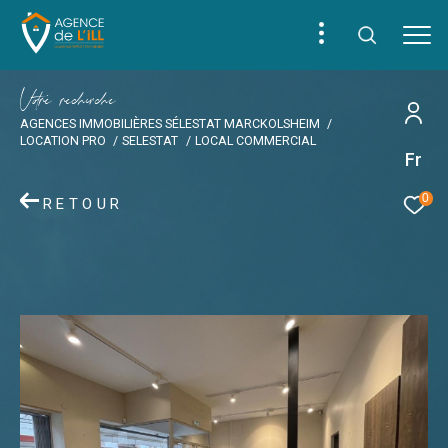
V
o
r
e
r
e
c
e
c
e
AGENCES IMMOBILIÈRES SÉLESTAT MARCKOLSHEIM
LOCATION PRO
SELESTAT
LOCAL COMMERCIAL
Fr
0
RETOUR