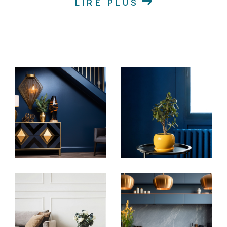
LIRE PLUS
Achat immobilier en Alsace
Découvrez nos annonces immobilières en ligne pour
trouver la maison chaleureuse, l'appartement
moderne, le terrain idéal pour construire votre rêve
ou le duplex spacieux qui correspond à vos critères.
Notre vaste sélection de biens immobiliers à vendre
couvre une variété de goûts et de budgets. Nous
nous engageons à vous offrir un service
personnalisé pour vous accompagner à chaque
étape de votre projet d'achat immobilier.
Location de biens immobiliers en Alsace
Si la location est votre préférence, explorez nos
biens immobiliers disponibles à la location en Alsace.
Que vous recherchiez un appartement spacieux ou