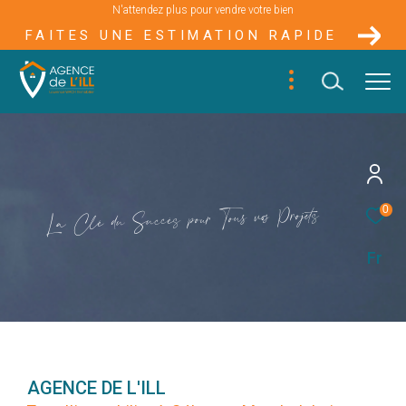
N'attendez plus pour vendre votre bien
FAITES UNE ESTIMATION RAPIDE
s
e
t
j
o
r
P
o
s
v
u
s
0
o
T
u
r
o
p
s
è
c
c
u
S
u
d
é
l
C
a
L
Fr
AGENCE DE L'ILL