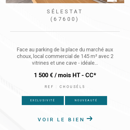
SÉLESTAT
(67600)
Sélestat Centre-Ville, très beau magasin d'angle
en emplacement n°1 - Surface commercial de
66 m² + réserves de 60...
1 500 € / mois
HT - CC*
REF : LECATALPA
NOUVEAUTÉ
VOIR LE BIEN