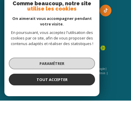
Comme beaucoup, notre site
utilise les cookies
On aimerait vous accompagner pendant
votre visite.
En poursuivant, vous acceptez l'utilisation des
Adhérents
cookies par ce site, afin de vous proposer des
contenus adaptés et réaliser des statistiques !
PARAMÉTRER
© 2026 | Tous droits réservés | Traduction powered by Google |
Nos honoraires
Plan du site
Mentions légales
Admin
Nos liens
Politique RGPD
Cookies
TOUT ACCEPTER