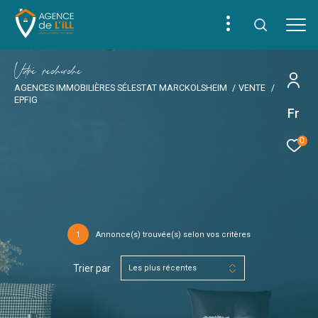
V
o
r
e
r
e
c
e
c
e
AGENCES IMMOBILIÈRES SÉLESTAT MARCKOLSHEIM
VENTE
EPFIG
Fr
0
1
Annonce(s) trouvée(s) selon vos critères
Trier par
Les plus récentes