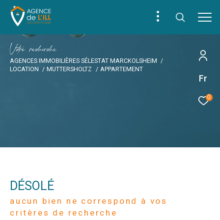
V
o
r
e
r
e
c
e
c
e
AGENCES IMMOBILIÈRES SÉLESTAT MARCKOLSHEIM
LOCATION
MUTTERSHOLTZ
APPARTEMENT
Fr
0
DÉSOLÉ
aucun bien ne correspond à vos
critères de recherche