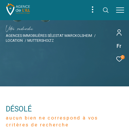
V
o
r
e
r
e
c
e
c
e
AGENCES IMMOBILIÈRES SÉLESTAT MARCKOLSHEIM
LOCATION
MUTTERSHOLTZ
Fr
0
DÉSOLÉ
aucun bien ne correspond à vos
critères de recherche