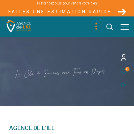
N'attendez plus pour vendre votre bien
FAITES UNE ESTIMATION RAPIDE
s
e
t
j
o
r
P
o
s
v
u
s
0
o
T
u
r
o
p
s
è
c
c
u
S
u
d
é
l
C
a
L
Fr
AGENCE DE L'ILL