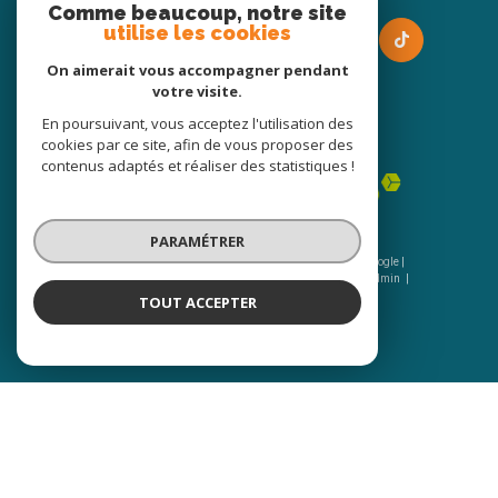
Comme beaucoup, notre site
utilise les cookies
On aimerait vous accompagner pendant
votre visite.
En poursuivant, vous acceptez l'utilisation des
Adhérents
cookies par ce site, afin de vous proposer des
contenus adaptés et réaliser des statistiques !
PARAMÉTRER
© 2026 | Tous droits réservés | Traduction powered by Google |
Nos honoraires
Plan du site
Mentions légales
Admin
Nos liens
Politique RGPD
Cookies
TOUT ACCEPTER