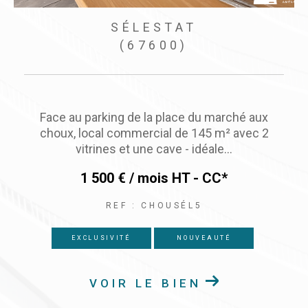
SÉLESTAT
(67600)
Sélestat Centre-Ville, très beau magasin d'angle
en emplacement n°1 - Surface commercial de
66 m² + réserves de 60...
1 500 € / mois
HT - CC*
REF : LECATALPA
NOUVEAUTÉ
VOIR LE BIEN