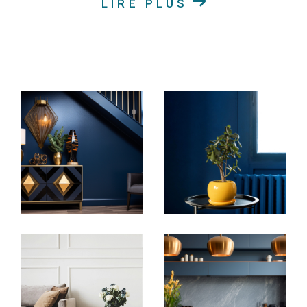
LIRE PLUS
Achat immobilier en Alsace
Découvrez nos annonces immobilières en ligne pour
trouver la maison chaleureuse, l'appartement
moderne, le terrain idéal pour construire votre rêve
ou le duplex spacieux qui correspond à vos critères.
Notre vaste sélection de biens immobiliers à vendre
couvre une variété de goûts et de budgets. Nous
nous engageons à vous offrir un service
personnalisé pour vous accompagner à chaque
étape de votre projet d'achat immobilier.
Location de biens immobiliers en Alsace
Si la location est votre préférence, explorez nos
biens immobiliers disponibles à la location en Alsace.
Que vous recherchiez un appartement spacieux ou