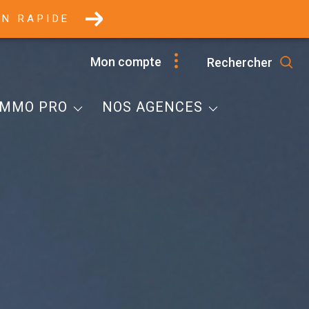
ON RAPIDE
Selestat
Mon compte
Rechercher
Marckolsheim
mobilier Professionnel
Villé
IMMO PRO
NOS AGENCES
Immobilier Professionnel
L'Equipe
Honoraires
Contacts