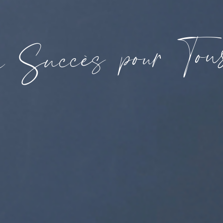
o
T
u
r
o
p
s
è
c
c
u
S
u