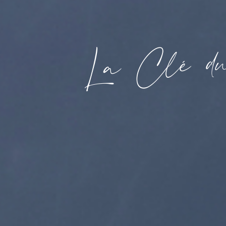
d
é
l
C
a
L