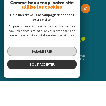
Comme beaucoup, notre site
utilise les cookies
On aimerait vous accompagner pendant
votre visite.
En poursuivant, vous acceptez l'utilisation des
Adhérents
cookies par ce site, afin de vous proposer des
contenus adaptés et réaliser des statistiques !
PARAMÉTRER
© 2026 | Tous droits réservés | Traduction powered by Google |
Nos honoraires
Plan du site
Mentions légales
Admin
Nos liens
Politique RGPD
Cookies
TOUT ACCEPTER