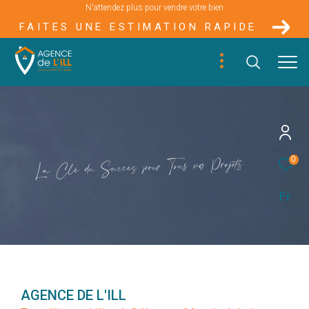
N'attendez plus pour vendre votre bien
FAITES UNE ESTIMATION RAPIDE
s
e
t
j
o
r
P
o
s
v
u
s
0
o
T
u
r
o
p
s
è
c
c
u
S
u
d
é
l
C
a
L
Fr
AGENCE DE L'ILL