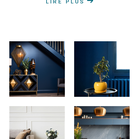
LIRE PLUS
Achat immobilier en Alsace
Découvrez nos annonces immobilières en ligne pour
trouver la maison chaleureuse, l'appartement
moderne, le terrain idéal pour construire votre rêve
ou le duplex spacieux qui correspond à vos critères.
Notre vaste sélection de biens immobiliers à vendre
couvre une variété de goûts et de budgets. Nous
nous engageons à vous offrir un service
personnalisé pour vous accompagner à chaque
étape de votre projet d'achat immobilier.
Location de biens immobiliers en Alsace
Si la location est votre préférence, explorez nos
biens immobiliers disponibles à la location en Alsace.
Que vous recherchiez un appartement spacieux ou