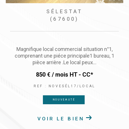
SÉLESTAT
(67600)
Local commercial idéalement situé au cœur de
ville de Sélestat place d’Armes - Emplacement
numéro un sur une place...
1 200 € / mois
NAT - CC*
REF : ELLOSELESTATPLCARMES
EXCLUSIVITÉ
NOUVEAUTÉ
VOIR LE BIEN