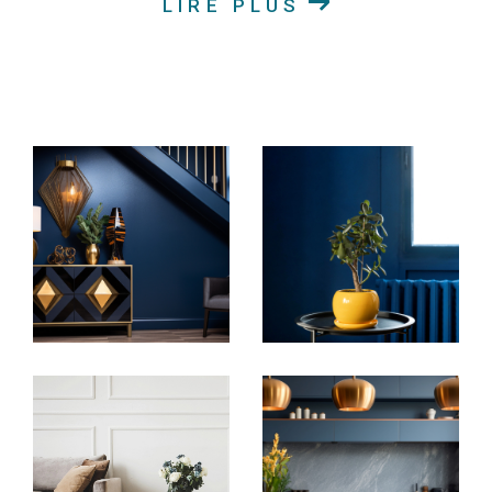
LIRE PLUS
Achat immobilier en Alsace
Découvrez nos annonces immobilières en ligne pour
trouver la maison chaleureuse, l'appartement
moderne, le terrain idéal pour construire votre rêve
ou le duplex spacieux qui correspond à vos critères.
Notre vaste sélection de biens immobiliers à vendre
couvre une variété de goûts et de budgets. Nous
nous engageons à vous offrir un service
personnalisé pour vous accompagner à chaque
étape de votre projet d'achat immobilier.
Location de biens immobiliers en Alsace
Si la location est votre préférence, explorez nos
biens immobiliers disponibles à la location en Alsace.
Que vous recherchiez un appartement spacieux ou