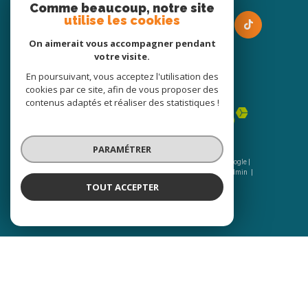
Comme beaucoup, notre site
utilise les cookies
On aimerait vous accompagner pendant
votre visite.
En poursuivant, vous acceptez l'utilisation des
Adhérents
cookies par ce site, afin de vous proposer des
contenus adaptés et réaliser des statistiques !
PARAMÉTRER
© 2026 | Tous droits réservés | Traduction powered by Google |
Nos honoraires
Plan du site
Mentions légales
Admin
Nos liens
Politique RGPD
Cookies
TOUT ACCEPTER