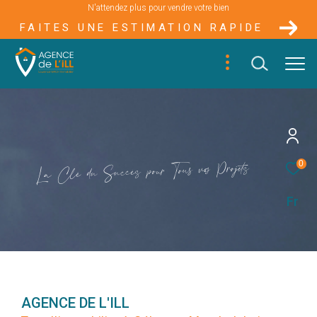
N'attendez plus pour vendre votre bien
FAITES UNE ESTIMATION RAPIDE
s
e
t
j
o
r
P
o
s
v
u
s
0
o
T
u
r
o
p
s
è
c
c
u
S
u
d
é
l
C
a
L
Fr
AGENCE DE L'ILL