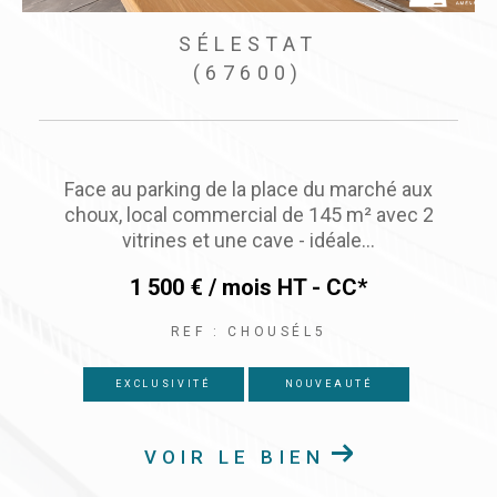
SÉLESTAT
(67600)
Sélestat Centre-Ville, très beau magasin d'angle
en emplacement n°1 - Surface commercial de
66 m² + réserves de 60...
1 500 € / mois
HT - CC*
REF : LECATALPA
NOUVEAUTÉ
VOIR LE BIEN