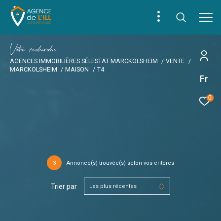
V
o
r
e
r
e
c
e
c
e
AGENCES IMMOBILIÈRES SÉLESTAT MARCKOLSHEIM
VENTE
MARCKOLSHEIM
MAISON
T4
Fr
0
3
Annonce(s) trouvée(s) selon vos critères
Trier par
Les plus récentes