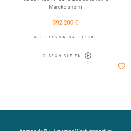
Marckolsheim
392 200 €
REF : SSVMA1340016581
DISPONIBLE EN
Agence de l'Ill - Laurence Wach immobilier