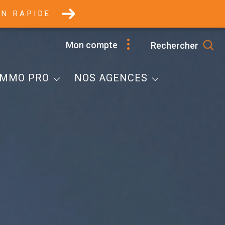
ON RAPIDE
Selestat
Mon compte
Rechercher
Marckolsheim
mobilier Professionnel
Villé
IMMO PRO
NOS AGENCES
Immobilier Professionnel
L'Equipe
Honoraires
Contacts