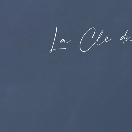
d
é
l
C
a
L