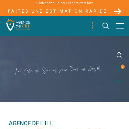
N'attendez plus pour vendre votre bien
FAITES UNE ESTIMATION RAPIDE
s
e
t
j
o
r
P
o
s
v
u
s
0
o
T
u
r
o
p
s
è
c
c
u
S
u
d
é
l
C
a
L
Fr
AGENCE DE L'ILL