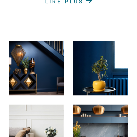
LIRE PLUS
Achat immobilier en Alsace
Découvrez nos annonces immobilières en ligne pour
trouver la maison chaleureuse, l'appartement
moderne, le terrain idéal pour construire votre rêve
ou le duplex spacieux qui correspond à vos critères.
Notre vaste sélection de biens immobiliers à vendre
couvre une variété de goûts et de budgets. Nous
nous engageons à vous offrir un service
personnalisé pour vous accompagner à chaque
étape de votre projet d'achat immobilier.
Location de biens immobiliers en Alsace
Si la location est votre préférence, explorez nos
biens immobiliers disponibles à la location en Alsace.
Que vous recherchiez un appartement spacieux ou