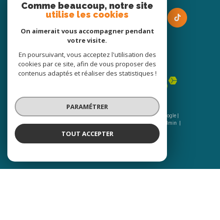
Comme beaucoup, notre site
utilise les cookies
On aimerait vous accompagner pendant
votre visite.
En poursuivant, vous acceptez l'utilisation des
Adhérents
cookies par ce site, afin de vous proposer des
contenus adaptés et réaliser des statistiques !
PARAMÉTRER
© 2026 | Tous droits réservés | Traduction powered by Google |
Nos honoraires
Plan du site
Mentions légales
Admin
Nos liens
Politique RGPD
Cookies
TOUT ACCEPTER