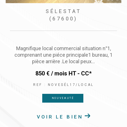
SÉLESTAT
(67600)
Local commercial idéalement situé au cœur de
ville de Sélestat place d’Armes - Emplacement
numéro un sur une place...
1 200 € / mois
NAT - CC*
REF : ELLOSELESTATPLCARMES
EXCLUSIVITÉ
NOUVEAUTÉ
VOIR LE BIEN