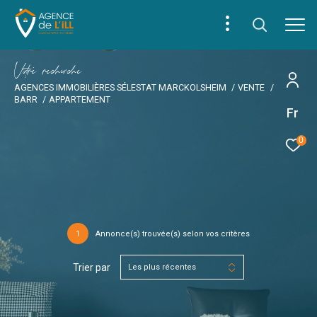
V
o
r
e
r
e
c
e
c
e
AGENCES IMMOBILIÈRES SÉLESTAT MARCKOLSHEIM
VENTE
BARR
APPARTEMENT
Fr
0
1
Annonce(s) trouvée(s) selon vos critères
Trier par
Les plus récentes