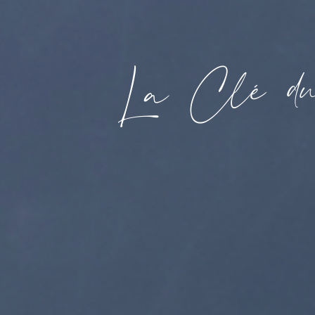
d
é
l
C
a
L