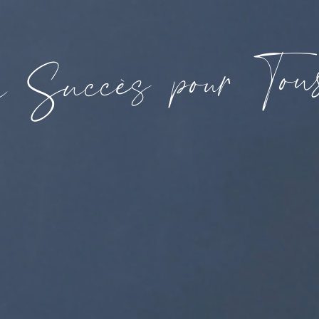
o
T
u
r
o
p
s
è
c
c
u
S
u