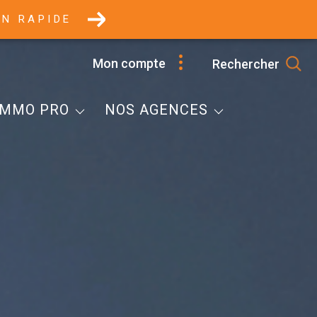
ON RAPIDE
Selestat
Mon compte
Rechercher
Marckolsheim
mobilier Professionnel
Villé
IMMO PRO
NOS AGENCES
Immobilier Professionnel
L'Equipe
Honoraires
Contacts