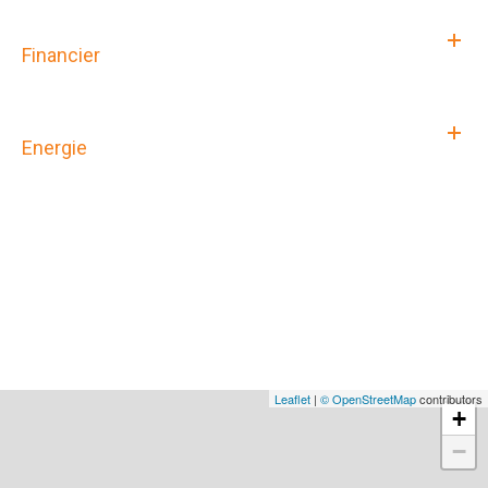
Financier
Energie
Leaflet
|
© OpenStreetMap
contributors
+
−