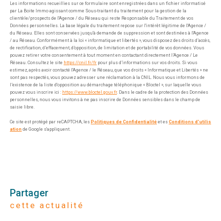
Les informations recueillies sur ce formulaire sont enregistrées dans un fichier informatisé
par La Boite Immo agissant comme Sous-traitant du traitement pour la gestion de la
clientèle/prospects de l'Agence / du Réseau qui reste Responsable du Traitement de vos
Données personnelles. La base légale du traitement repose sur l'intérêt légitime de l'Agence /
du Réseau. Elles sont conservées jusqu'à demande de suppression et sont destinées à l'Agence
/ au Réseau. Conformément à la loi « informatique et libertés », vous disposez des droits d’accès,
de rectification, d’effacement, d’opposition, de limitation et de portabilité de vos données. Vous
pouvez retirer votre consentement à tout moment en contactant directement l’Agence / Le
Réseau. Consultez le site
https://cnil.fr/fr
pour plus d’informations sur vos droits. Si vous
estimez, après avoir contacté l'Agence / le Réseau, que vos droits « Informatique et Libertés » ne
sont pas respectés, vous pouvez adresser une réclamation à la CNIL. Nous vous informons de
l’existence de la liste d'opposition au démarchage téléphonique « Bloctel », sur laquelle vous
pouvez vous inscrire ici :
https://www.bloctel.gouv.fr
. Dans le cadre de la protection des Données
personnelles, nous vous invitons à ne pas inscrire de Données sensibles dans le champ de
saisie libre.
Ce site est protégé par reCAPTCHA, les
Politiques de Confidentialité
et es
Conditions d'utilis
ation
de Google s'appliquent.
partager
cette actualité