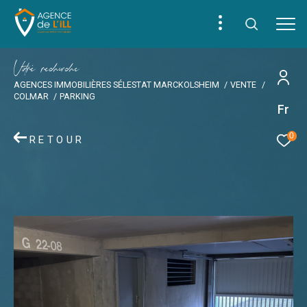
V
o
r
e
r
e
c
e
c
e
AGENCES IMMOBILIÈRES SÉLESTAT MARCKOLSHEIM
VENTE
COLMAR
PARKING
Fr
0
RETOUR