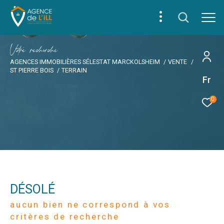
V
o
r
e
r
e
c
e
c
e
AGENCES IMMOBILIÈRES SÉLESTAT MARCKOLSHEIM
VENTE
ST PIERRE BOIS
TERRAIN
Fr
0
DÉSOLÉ
aucun bien ne correspond à vos
critères de recherche