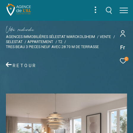
V
o
r
e
r
e
c
e
c
e
AGENCES IMMOBILIÈRES SÉLESTAT MARCKOLSHEIM
VENTE
SELESTAT
APPARTEMENT
T2
Fr
TRES BEAU 3 PIECES NEUF AVEC 28 70 M DE TERRASSE
0
RETOUR