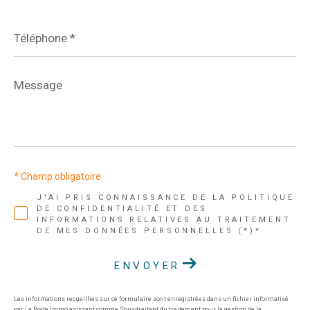
Téléphone
*
Message
*
* Champ obligatoire
J'AI PRIS CONNAISSANCE DE LA POLITIQUE
DE CONFIDENTIALITÉ ET DES
INFORMATIONS RELATIVES AU TRAITEMENT
DE MES DONNÉES PERSONNELLES (*)*
ENVOYER
Les informations recueillies sur ce formulaire sont enregistrées dans un fichier informatisé
par La Boite Immo agissant comme Sous-traitant du traitement pour la gestion de la