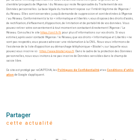
clientèle/prospects de l'Agence / du Réseau qui reste Responsable du Traitement de vos
Données personnelles. La base légale du traitement repose sur l'intérêt légitime de l'Agence /
du Réseau. Elles sont conservées jusqu'à demande de suppression et sont destinées à l'Agence
/ au Réseau. Conformément à la loi « informatique et libertés », vous disposez des droits d’accès,
de rectification, d’effacement, d’opposition, de limitation et de portabilité de vos données. Vous
pouvez retirer votre consentement à tout moment en contactant directement l’Agence / Le
Réseau. Consultez le site
https://cnil.fr/fr
pour plus d’informations sur vos droits. Si vous
estimez, après avoir contacté l'Agence / le Réseau, que vos droits « Informatique et Libertés » ne
sont pas respectés, vous pouvez adresser une réclamation à la CNIL. Nous vous informons de
l’existence de la liste d'opposition au démarchage téléphonique « Bloctel », sur laquelle vous
pouvez vous inscrire ici :
https://www.bloctel.gouv.fr
. Dans le cadre de la protection des Données
personnelles, nous vous invitons à ne pas inscrire de Données sensibles dans le champ de
saisie libre.
Ce site est protégé par reCAPTCHA, les
Politiques de Confidentialité
et es
Conditions d'utilis
ation
de Google s'appliquent.
partager
cette actualité