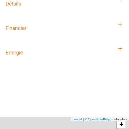
Détails
Financier
Energie
Leaflet
|
© OpenStreetMap
contributors
+