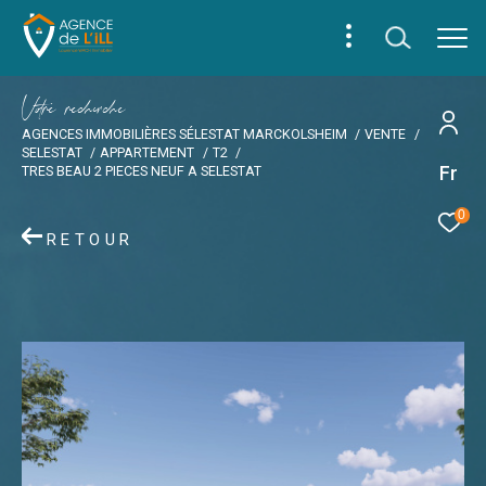
V
o
r
e
r
e
c
e
c
e
AGENCES IMMOBILIÈRES SÉLESTAT MARCKOLSHEIM
VENTE
SELESTAT
APPARTEMENT
T2
Fr
TRES BEAU 2 PIECES NEUF A SELESTAT
0
RETOUR