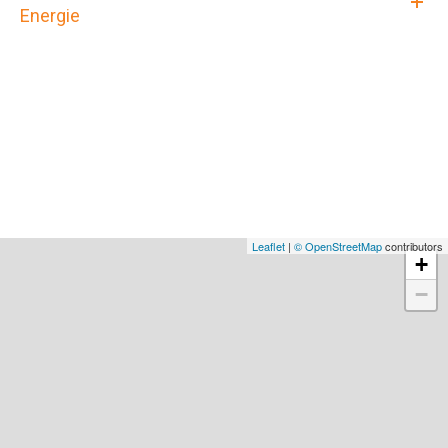
Energie
Leaflet
|
© OpenStreetMap
contributors
+
−