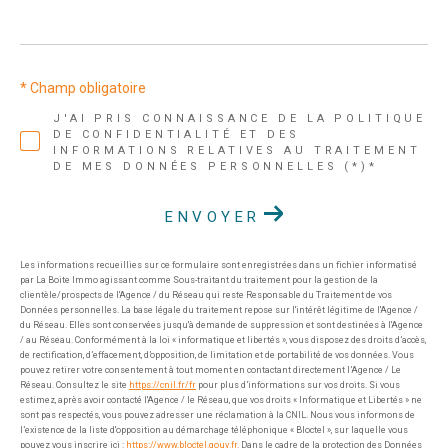
* Champ obligatoire
J'AI PRIS CONNAISSANCE DE LA POLITIQUE
DE CONFIDENTIALITÉ ET DES
INFORMATIONS RELATIVES AU TRAITEMENT
DE MES DONNÉES PERSONNELLES (*)*
ENVOYER
Les informations recueillies sur ce formulaire sont enregistrées dans un fichier informatisé
par La Boite Immo agissant comme Sous-traitant du traitement pour la gestion de la
clientèle/prospects de l'Agence / du Réseau qui reste Responsable du Traitement de vos
Données personnelles. La base légale du traitement repose sur l'intérêt légitime de l'Agence /
du Réseau. Elles sont conservées jusqu'à demande de suppression et sont destinées à l'Agence
/ au Réseau. Conformément à la loi « informatique et libertés », vous disposez des droits d’accès,
de rectification, d’effacement, d’opposition, de limitation et de portabilité de vos données. Vous
pouvez retirer votre consentement à tout moment en contactant directement l’Agence / Le
Réseau. Consultez le site
https://cnil.fr/fr
pour plus d’informations sur vos droits. Si vous
estimez, après avoir contacté l'Agence / le Réseau, que vos droits « Informatique et Libertés » ne
sont pas respectés, vous pouvez adresser une réclamation à la CNIL. Nous vous informons de
l’existence de la liste d'opposition au démarchage téléphonique « Bloctel », sur laquelle vous
pouvez vous inscrire ici :
https://www.bloctel.gouv.fr
. Dans le cadre de la protection des Données