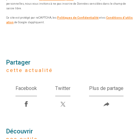
personnelles, nous vous invitons à ne pas inscrire de Données sensibles dans le champ de
saisie libre.
Ce site est protégé par reCAPTCHA, les
Politiques de Confidentialité
et es
Conditions d'utilis
ation
de Google s'appliquent.
partager
cette actualité
Facebook
Twitter
Plus de partage
découvrir
nos outils