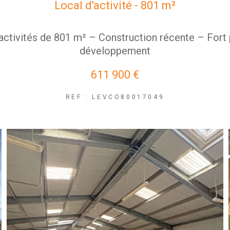
Local d'activité - 801 m²
activités de 801 m² – Construction récente – Fort 
développement
611 900 €
REF : LEVCO80017049