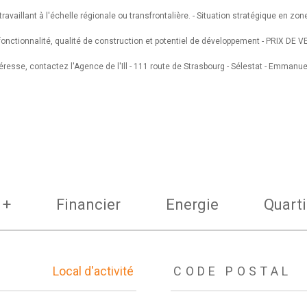
ravaillant à l'échelle régionale ou transfrontalière. -
Situation stratégique en zon
fonctionnalité, qualité de construction et potentiel de développement - PRIX DE V
esse, contactez l'Agence de l'Ill - 111 route de Strasbourg - Sélestat - Emmanue
 +
Financier
Energie
Quarti
Local d'activité
CODE POSTAL