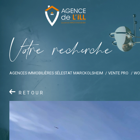
V
o
r
e
r
e
c
e
c
e
AGENCES IMMOBILIÈRES SÉLESTAT MARCKOLSHEIM
VENTE PRO
WO
RETOUR