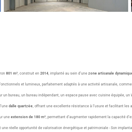
iron
801 m²
, construit en
2014
, implanté au sein d'une
zone artisanale dynamiqu
fonctionnels et lumineux, parfaitement adaptés à une activité artisanale, commerc
r un bureau,
un bureau indépendant,
un espace pause avec cuisine équipée,
un 
 d'une
dalle quartzée
, offrant une excellente résistance à l'usure et facilitant les 
ur une
extension de 180 m²
, permettant d'augmenter rapidement la capacité d'ex
t une réelle opportunité de valorisation énergétique et patrimoniale -
Son implantat