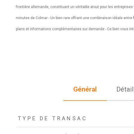
frontière allemande, constituant un véritable atout pour les entreprises t
minutes de Colmar -
Un bien rare offrant une combinaison idéale entre 
plans et informations complémentaires sur demande - Ce bien vous intér
Général
Détail
TRAD_ZEPHYR_Caracteristique
TRAD_ZEPHYR_Valeurs
TYPE DE TRANSAC