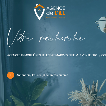
V
o
r
e
r
e
c
e
c
e
AGENCES IMMOBILIÈRES SÉLESTAT MARCKOLSHEIM
VENTE PRO
CO
3
Annonce(s) trouvée(s) selon vos critères