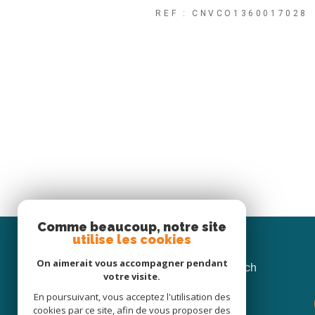
REF : CNVCO1360017028
Comme beaucoup, notre site
utilise les cookies
On aimerait vous accompagner pendant
Agence de l'Ill - Laurence Wach
votre visite.
immobilier
En poursuivant, vous acceptez l'utilisation des
cookies par ce site, afin de vous proposer des