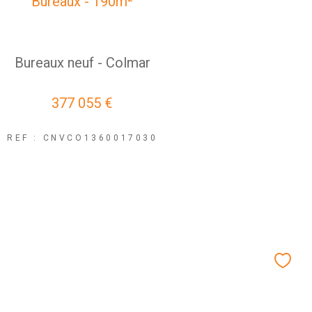
Bureaux - 190m²
Bureaux neuf - Colmar
377 055 €
REF : CNVCO1360017030