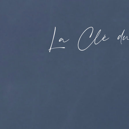
d
é
l
C
a
L