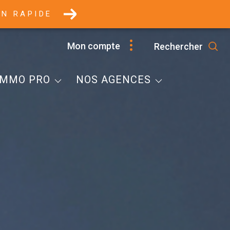
ON RAPIDE
Selestat
Mon compte
Rechercher
Marckolsheim
mobilier Professionnel
Villé
IMMO PRO
NOS AGENCES
Immobilier Professionnel
L'Equipe
Honoraires
Contacts