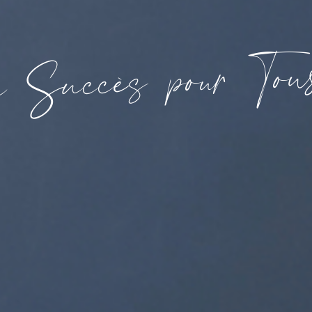
o
T
u
r
o
p
s
è
c
c
u
S
u