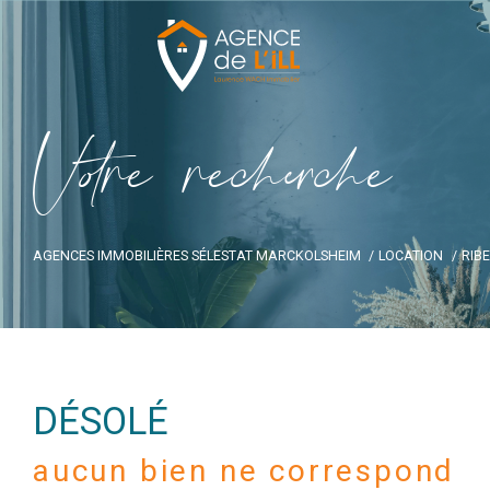
V
o
r
e
r
e
c
e
c
e
AGENCES IMMOBILIÈRES SÉLESTAT MARCKOLSHEIM
LOCATION
RIB
DÉSOLÉ
aucun bien ne correspond