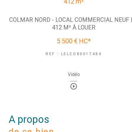
412 m²
COLMAR NORD - LOCAL COMMERCIAL NEUF 
412 M² À LOUER
5 500 €
HC*
REF : LELCO80017484
Vidéo
a propos
de ce bien