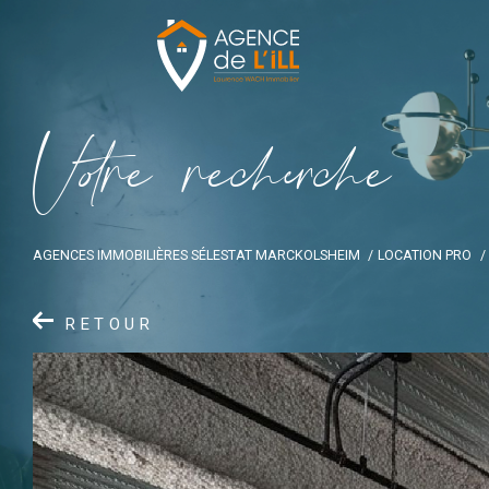
V
o
r
e
r
e
c
e
c
e
AGENCES IMMOBILIÈRES SÉLESTAT MARCKOLSHEIM
LOCATION PRO
RETOUR