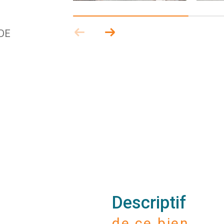
DE
descriptif
de ce bien