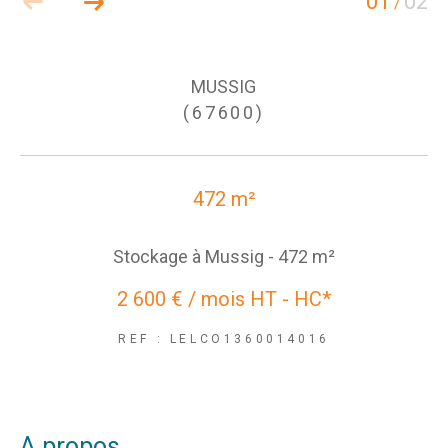
01
02
/
MUSSIG
(67600)
472 m²
Stockage à Mussig - 472 m²
2 600 € / mois
HT - HC*
REF : LELCO1360014016
a propos