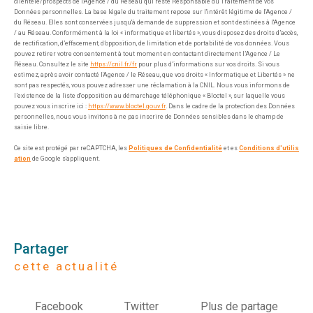
clientèle/prospects de l'Agence / du Réseau qui reste Responsable du Traitement de vos
Données personnelles. La base légale du traitement repose sur l'intérêt légitime de l'Agence /
du Réseau. Elles sont conservées jusqu'à demande de suppression et sont destinées à l'Agence
/ au Réseau. Conformément à la loi « informatique et libertés », vous disposez des droits d’accès,
de rectification, d’effacement, d’opposition, de limitation et de portabilité de vos données. Vous
pouvez retirer votre consentement à tout moment en contactant directement l’Agence / Le
Réseau. Consultez le site
https://cnil.fr/fr
pour plus d’informations sur vos droits. Si vous
estimez, après avoir contacté l'Agence / le Réseau, que vos droits « Informatique et Libertés » ne
sont pas respectés, vous pouvez adresser une réclamation à la CNIL. Nous vous informons de
l’existence de la liste d'opposition au démarchage téléphonique « Bloctel », sur laquelle vous
pouvez vous inscrire ici :
https://www.bloctel.gouv.fr
. Dans le cadre de la protection des Données
personnelles, nous vous invitons à ne pas inscrire de Données sensibles dans le champ de
saisie libre.
Ce site est protégé par reCAPTCHA, les
Politiques de Confidentialité
et es
Conditions d'utilis
ation
de Google s'appliquent.
partager
cette actualité
Facebook
Twitter
Plus de partage