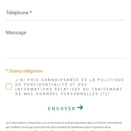
Téléphone
*
Message
*
* Champ obligatoire
J'AI PRIS CONNAISSANCE DE LA POLITIQUE
DE CONFIDENTIALITÉ ET DES
INFORMATIONS RELATIVES AU TRAITEMENT
DE MES DONNÉES PERSONNELLES (*)*
ENVOYER
Les informations recueillies sur ce formulaire sont enregistrées dans un fichier informatisé
par La Boite Immo agissant comme Sous-traitant du traitement pour la gestion de la