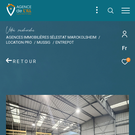
V
o
r
e
r
e
c
e
c
e
AGENCES IMMOBILIÈRES SÉLESTAT MARCKOLSHEIM
LOCATION PRO
MUSSIG
ENTREPOT
Fr
0
RETOUR