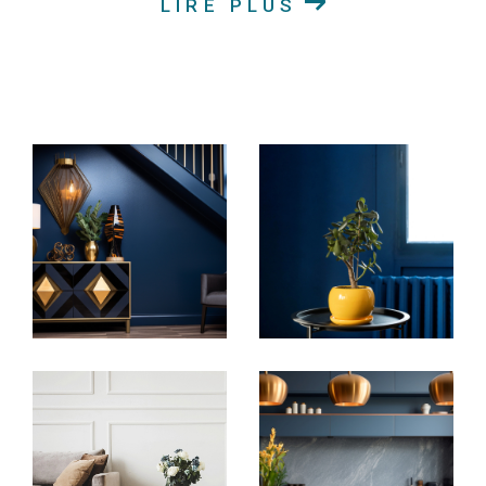
LIRE PLUS
Achat immobilier en Alsace
Découvrez nos annonces immobilières en ligne pour
trouver la maison chaleureuse, l'appartement
moderne, le terrain idéal pour construire votre rêve
ou le duplex spacieux qui correspond à vos critères.
Notre vaste sélection de biens immobiliers à vendre
couvre une variété de goûts et de budgets. Nous
nous engageons à vous offrir un service
personnalisé pour vous accompagner à chaque
étape de votre projet d'achat immobilier.
Location de biens immobiliers en Alsace
Si la location est votre préférence, explorez nos
biens immobiliers disponibles à la location en Alsace.
Que vous recherchiez un appartement spacieux ou