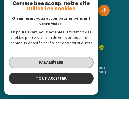
Comme beaucoup, notre site
utilise les cookies
On aimerait vous accompagner pendant
votre visite.
En poursuivant, vous acceptez l'utilisation des
Adhérents
cookies par ce site, afin de vous proposer des
contenus adaptés et réaliser des statistiques !
PARAMÉTRER
© 2026 | Tous droits réservés | Traduction powered by Google |
Nos honoraires
Plan du site
Mentions légales
Admin
Nos liens
Politique RGPD
Cookies
TOUT ACCEPTER