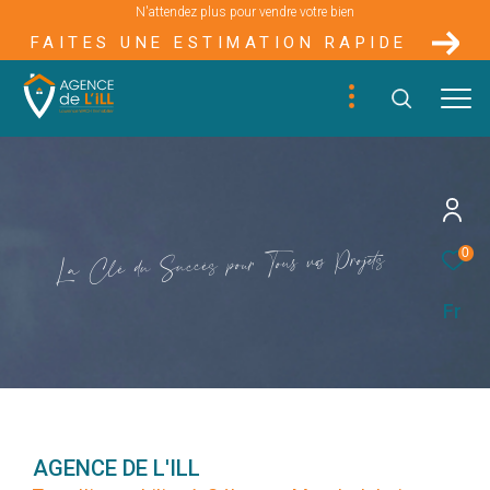
N'attendez plus pour vendre votre bien
FAITES UNE ESTIMATION RAPIDE
s
e
t
j
o
r
P
o
s
v
u
s
0
o
T
u
r
o
p
s
è
c
c
u
S
u
d
é
l
C
a
L
Fr
AGENCE DE L'ILL