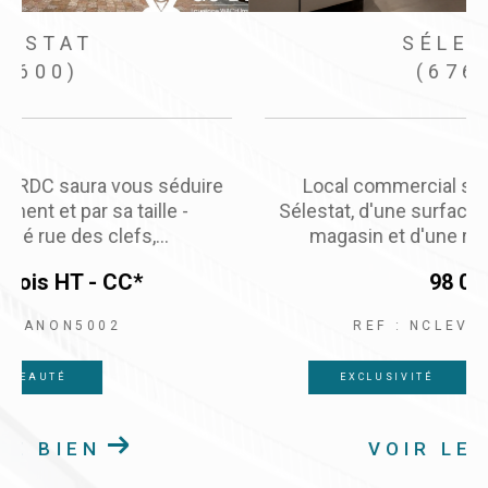
MARCKOLSHEIM
(67390)
Situé au cœur de Marckolsheim, ce local d'une
superficie totale de 320 m², offre des
possibilités d'aménagement...
2 050 € / mois
HT - CC*
REF : ELLCO1360013524
EXCLUSIVITÉ
NOUVEAUTÉ
VOIR LE BIEN