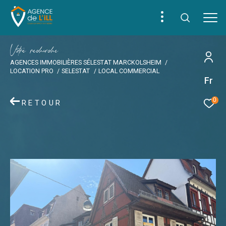
V
o
r
e
r
e
c
e
c
e
AGENCES IMMOBILIÈRES SÉLESTAT MARCKOLSHEIM
LOCATION PRO
SELESTAT
LOCAL COMMERCIAL
Fr
0
RETOUR