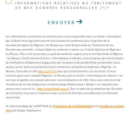
INFORMATIONS RELATIVES AU TRAITEMENT
DE MES DONNÉES PERSONNELLES (*)*
ENVOYER
Les informations recueillies sur ce formulaire sont enregistrées dans un fichier informatisé
par La Boite Immo agissant comme Sous-traitant du traitement pour la gestion de la
clientèle/prospects de l'Agence / du Réseau qui reste Responsable du Traitement de vos
Données personnelles. La base légale du traitement repose sur l'intérêt légitime de l'Agence /
du Réseau. Elles sont conservées jusqu'à demande de suppression et sont destinées à l'Agence
/ au Réseau. Conformément à la loi « informatique et libertés », vous disposez des droits d’accès,
de rectification, d’effacement, d’opposition, de limitation et de portabilité de vos données. Vous
pouvez retirer votre consentement à tout moment en contactant directement l’Agence / Le
Réseau. Consultez le site
https://cnil.fr/fr
pour plus d’informations sur vos droits. Si vous
estimez, après avoir contacté l'Agence / le Réseau, que vos droits « Informatique et Libertés » ne
sont pas respectés, vous pouvez adresser une réclamation à la CNIL. Nous vous informons de
l’existence de la liste d'opposition au démarchage téléphonique « Bloctel », sur laquelle vous
pouvez vous inscrire ici :
https://www.bloctel.gouv.fr
. Dans le cadre de la protection des Données
personnelles, nous vous invitons à ne pas inscrire de Données sensibles dans le champ de
saisie libre.
Ce site est protégé par reCAPTCHA, les
Politiques de Confidentialité
et es
Conditions d'utilis
ation
de Google s'appliquent.