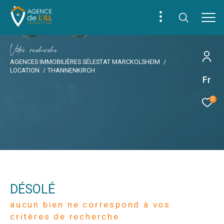
V
o
r
e
r
e
c
e
c
e
AGENCES IMMOBILIÈRES SÉLESTAT MARCKOLSHEIM
LOCATION
THANNENKIRCH
Fr
0
DÉSOLÉ
aucun bien ne correspond à vos
critères de recherche